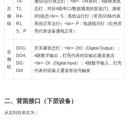
T4-
通信/运行状态灯：<br>- T/R系列：4路收发状
左
T1、
态灯，对应4路串口/数据通道的发送(T)、接收
侧
R4-
(R)状态<br>- S：系统运行灯（常亮/闪烁代表
组
R1、
系统正常运行）<br>- P：电源指示灯（红色常
S、P
亮代表设备通电正常）
DO1-
开关量状态灯：<br>- DO（Digital Output）：
右
DO4、
4路数字输出，灯亮代表对应输出通道激活
侧
DI1-
<br>- DI（Digital Input）：4路数字输入，灯亮
组
DI4
代表对应输入通道有信号触发
二、背面接口（下层设备）
从左到右依次为：