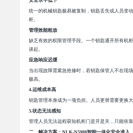
安全水平低下
统一的机械钥匙极易被复制，钥匙丢失或人员变动
柜。
管理效能粗放
缺乏有效的权限管理手段。一个钥匙通开所有机
谈起。
应急响应迟缓
当出现故障需紧急抢修时，若钥匙保管人不在现
极高。
4.运
维成本
高
钥匙管理本身成为一项负担。人员更替需要更换
5.状态无法感知
管理人员无法远程
获知机柜门
是开是关，只能依
二、解决方案：NLK-N5988智能一体化安全准入