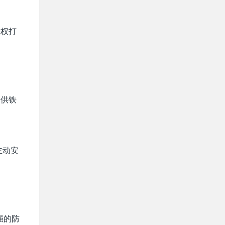
授权打
提供铁
主动安
强的防