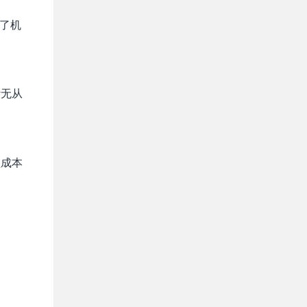
了机
计无从
锁成本