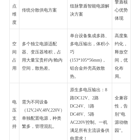
擎盾核
点
纽脉擎盾智能电源解
传统分散供电方案
心优势
维
决方案
体现
度
单台设备集成多路、
高度集
空
多个独立电源适配
多电压输出，体积小
约化，
间
器、变压器堆积，占
巧
释放空
占
用大量宝贵杆内/舱内
(153*105*56mm)，
间，优
用
空间，散热差。
铝合金外壳高效散
化布
热。
局。
原生多电压输出：8
路DC12V、2路
全兼容
电
需为不同设备
DC24V、1路
性，告
压
（12V,24V,48V,220V）
DC48V、5路
别“电
支
单独配置电源，种类
AC220V控制。
一机
源动物
持
繁多，管理混乱。
满足所有主流设备供
园”。
电需求！