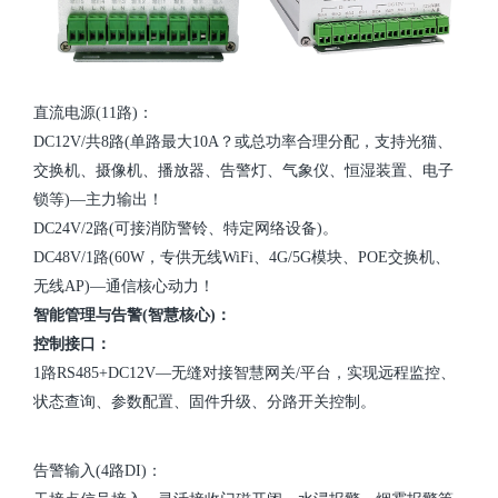
直流电源(11路)：
DC12V/共8路(单路最大10A？或总功率合理分配，支持光猫、
交换机、摄像机、播放
器、告警灯、气象仪、恒湿装置、电子
锁等)—主力输出！
DC24V/2路(可接消防警铃、特定网络设备)。
DC48V/1路(60W，专供无线WiFi、4G/5G模块、POE交换机、
无线AP)—通信核心动力！
智能管理与告警(智慧核心)：
控制接口：
1路RS485+DC12V—无缝对接智慧网关/平台，实现远程监控、
状态查询、参数配置、固件升级、分路开关控制。
告警输入(4路DI)：