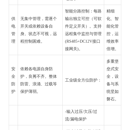
智能分路控制：每路
精细
供
无集中管理，需逐个
输出独立可控（可软
化、智
电
开关或依赖设备自
件定义开关）。支持
能化管
管
身。状态不可视，远
远程集中监控与管理
控，运
理
程控制困难。
(RS485+DC12V接口
维效率
接网关)。
倍增。
多重堡
安
依赖各电源自身防
垒式安
全
护，良莠不齐。整体
全，设
工业级全方位防护：
防
防雷、浪涌、过载等
备与系
护
保护薄弱。
统坚如
磐石。
-输入过压/欠压/过
流/漏电保护