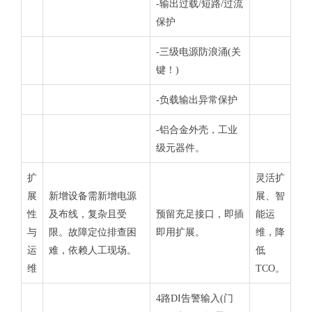
-输出过载/短路/过流
保护
-三级电源防浪涌(关
键！)
-负载输出异常保护
-铝合金外壳，工业
级元器件。
扩
灵活扩
展
新增设备需新增电源
展、智
性
及布线，复杂且受
预留充足接口，即插
能运
与
限。故障定位排查困
即用扩展。
维，降
运
难，依赖人工现场。
低
维
TCO。
4路DI告警输入(门